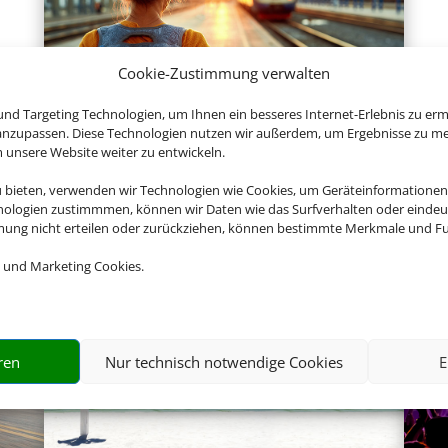
Cookie-Zustimmung verwalten
nd Targeting Technologien, um Ihnen ein besseres Internet-Erlebnis zu erm
 anzupassen. Diese Technologien nutzen wir außerdem, um Ergebnisse zu m
Hotel und Bahn
nsere Website weiter zu entwickeln.
u bieten, verwenden wir Technologien wie Cookies, um Geräteinformationen
nologien zustimmmen, können wir Daten wie das Surfverhalten oder eindeut
mmung nicht erteilen oder zurückziehen, können bestimmte Merkmale und Fu
Empfehlungen für Ihre Reise
 und Marketing Cookies.
Sinnvolle Extras, die oft dazu gebucht werden.
ren
Nur technisch notwendige Cookies
E