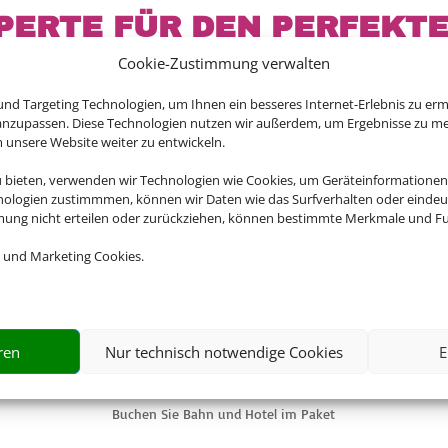
PERTE FÜR DEN PERFEKT
BAHNANREISE
Cookie-Zustimmung verwalten
nd Targeting Technologien, um Ihnen ein besseres Internet-Erlebnis zu erm
 anzupassen. Diese Technologien nutzen wir außerdem, um Ergebnisse zu m
nsere Website weiter zu entwickeln.
Reise selbst zusammen und profitieren Sie dabei von maxima
u bieten, verwenden wir Technologien wie Cookies, um Geräteinformationen
ten Hotelangebote für Ihren Urlaub finden Sie dabei bei 
nologien zustimmmen, können wir Daten wie das Surfverhalten oder eindeut
mmung nicht erteilen oder zurückziehen, können bestimmte Merkmale und Fu
 und Marketing Cookies.

ren
Nur technisch notwendige Cookies
E
EINFACH UND SCHNELL
Buchen Sie Bahn und Hotel im Paket