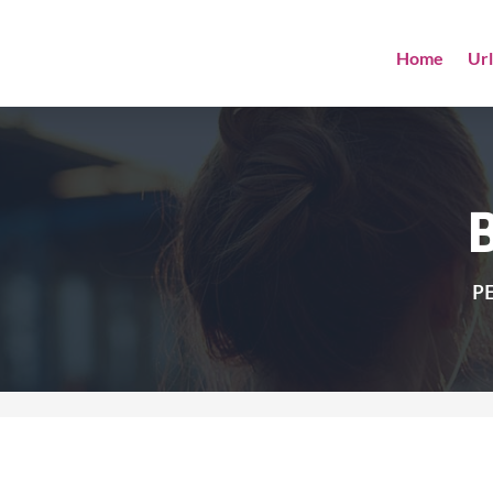
Home
Ur
PE