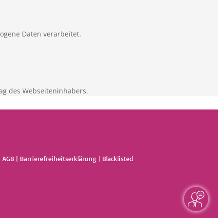
zogene Daten verarbeitet.
ag des Webseiteninhabers.
|
AGB
|
Barrierefreiheitserklärung
|
Blacklisted