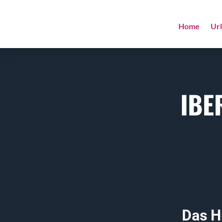
Home
Ur
IBE
Das Hi