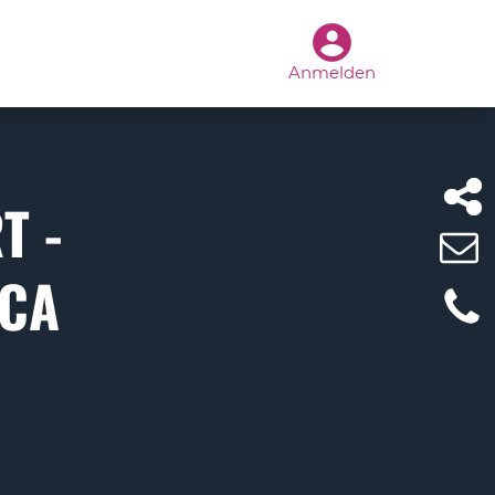
Anmelden
T -
NCA