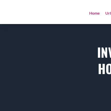
Home
Ur
IN
HO