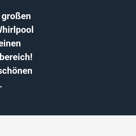
² großen
Whirlpool
einen
bereich!
 schönen
.