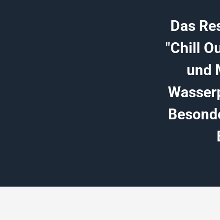
Das Res
"Chill O
und 
Wasserp
Besonde