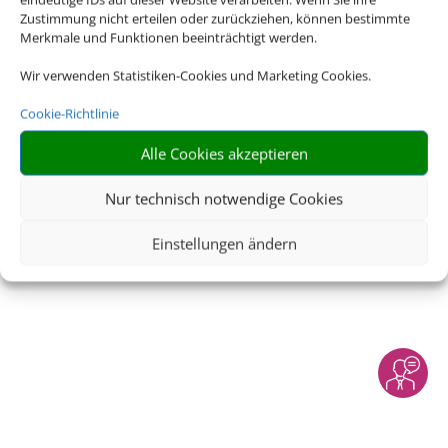
Rechtliche Informationen
Zustimmung nicht erteilen oder zurückziehen, können bestimmte
Merkmale und Funktionen beeinträchtigt werden.
Impressum
|
Datenschutzerklärung
|
Online Check-In
|
Wir verwenden Statistiken-Cookies und Marketing Cookies.
Service
|
AGB
|
Barrierefreiheitserklärung
|
Blacklisted
Airlines
Cookie-Richtlinie
Alle Cookies akzeptieren
Nur technisch notwendige Cookies
© 2026 • Schmetterling
Einstellungen ändern