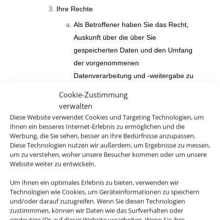
Ihre Rechte
Als Betroffener haben Sie das Recht,
Auskunft über die über Sie
gespeicherten Daten und den Umfang
der vorgenommenen
Datenverarbeitung und -weitergabe zu
verlangen und eine Kopie der über Sie
Cookie-Zustimmung
gespeicherten personenbezogenen
verwalten
Daten zu erhalten.
Diese Website verwendet Cookies und Targeting Technologien, um
Ihnen ein besseres Internet-Erlebnis zu ermöglichen und die
Außerdem haben das Recht,
Werbung, die Sie sehen, besser an Ihre Bedürfnisse anzupassen.
unverzüglich die Berichtigung Sie
Diese Technologien nutzen wir außerdem, um Ergebnisse zu messen,
um zu verstehen, woher unsere Besucher kommen oder um unsere
betreffender unrichtiger sowie die
Website weiter zu entwickeln.
Vervollständigung unvollständiger über
Um Ihnen ein optimales Erlebnis zu bieten, verwenden wir
Sie gespeicherter personenbezogener
Technologien wie Cookies, um Geräteinformationen zu speichern
Daten zu verlangen.
und/oder darauf zuzugreifen. Wenn Sie diesen Technologien
zustimmmen, können wir Daten wie das Surfverhalten oder
Sie haben weiterhin das Recht, die
eindeutige IDs auf dieser Website verarbeiten. Wenn Sie ihre