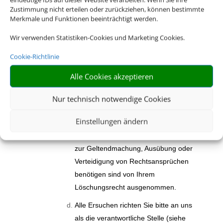
unverzügliche Löschung der über Sie
Zustimmung nicht erteilen oder zurückziehen, können bestimmte
Merkmale und Funktionen beeinträchtigt werden.
gespeicherten personenbezogenen
Daten zu verlangen, wenn die
Wir verwenden Statistiken-Cookies und Marketing Cookies.
gesetzlichen Voraussetzungen
Cookie-Richtlinie
vorliegen. Bitte beachten Sie, dass Ihr
Löschungsrecht Einschränkungen
Alle Cookies akzeptieren
unterliegen kann. Zum Beispiel müssen
bzw. dürfen wir keine Daten löschen,
Nur technisch notwendige Cookies
die wir aufgrund gesetzlicher
Einstellungen ändern
Aufbewahrungsfristen noch weiter
vorhalten müssen. Auch Daten, die wir
zur Geltendmachung, Ausübung oder
Verteidigung von Rechtsansprüchen
benötigen sind von Ihrem
Löschungsrecht ausgenommen.
Alle Ersuchen richten Sie bitte an uns
als die verantwortliche Stelle (siehe